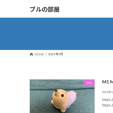
コ
ナ
ブルの部屋
ン
ビ
テ
ゲ
ン
ー
ツ
シ
へ
ョ
ス
ン
キ
に
ッ
移
HOME
2021年5月
プ
動
M1 Ma
Mac
2021年
https:
https:/