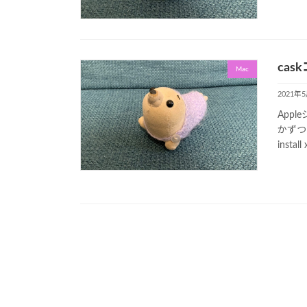
ca
Mac
2021年
App
かずつまづ
install