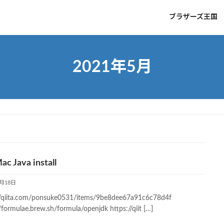
ブラザーズ王国
2021年5月
c Java install
5月18日
//qiita.com/ponsuke0531/items/9be8dee67a91c6c78d4f
/formulae.brew.sh/formula/openjdk https://qiit […]