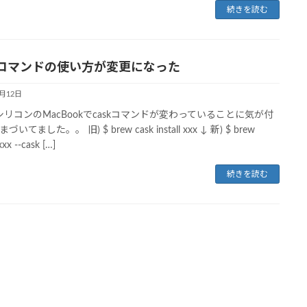
続きを読む
skコマンドの使い方が変更になった
5月12日
leシリコンのMacBookでcaskコマンドが変わっていることに気が付
いてました。。 旧) $ brew cask install xxx ↓ 新) $ brew
 xxx --cask […]
続きを読む